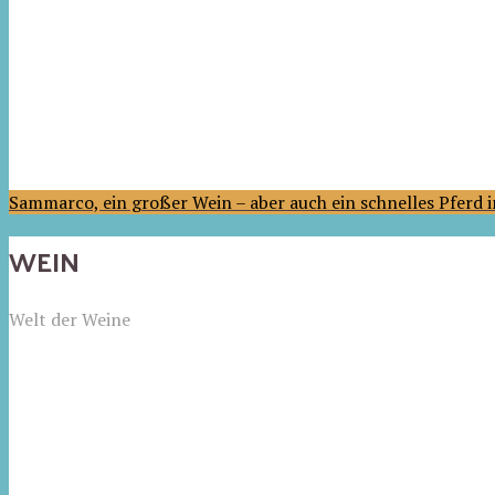
Sammarco, ein großer Wein – aber auch ein schnelles Pferd
WEIN
Welt der Weine