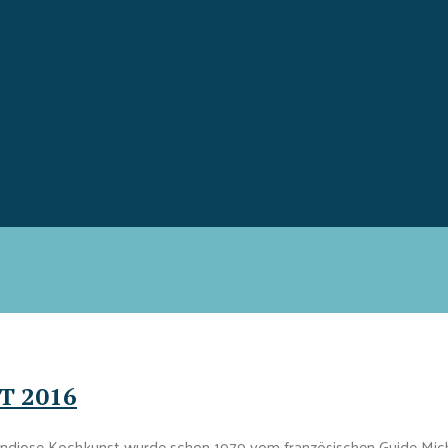
T 2016
andiose Kochkunst wurde schon 1979 vom französischen Guide Miche