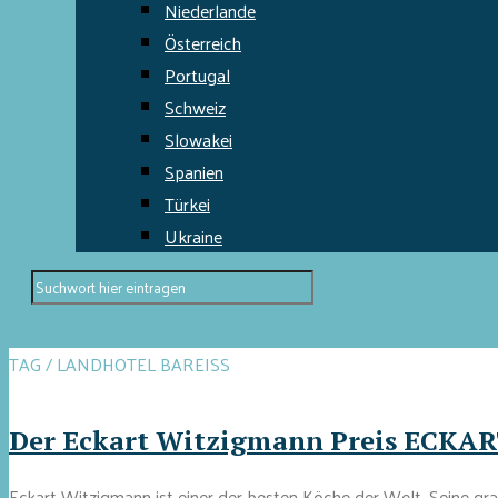
Niederlande
Österreich
Portugal
Schweiz
Slowakei
Spanien
Türkei
Ukraine
TAG / LANDHOTEL BAREISS
Der Eckart Witzigmann Preis ECKAR
Eckart Witzigmann ist einer der besten Köche der Welt. Seine gr