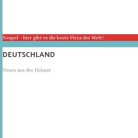
Neapel – hier gibt es die beste Pizza der Welt!
DEUTSCHLAND
Neues aus der Heimat