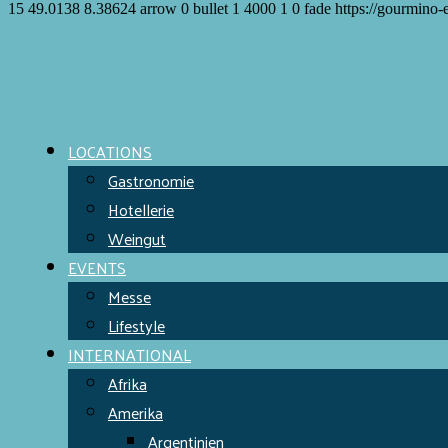
15
49.0138
8.38624
arrow
0
bullet
1
4000
1
0
fade
https://gourmino-
Meet the Chefs!
World Finest
Evens & Locations
LOCATIONS
Gastronomie
Hotellerie
Weingut
EVENTS
Messe
Lifestyle
INTERNATIONAL
Afrika
Amerika
Argentinien