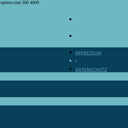
express.com
300
4000
ÜBER GOURMINO
/
KONTAKT
/
IMPRESSUM
/
DATENSCHUTZ
/