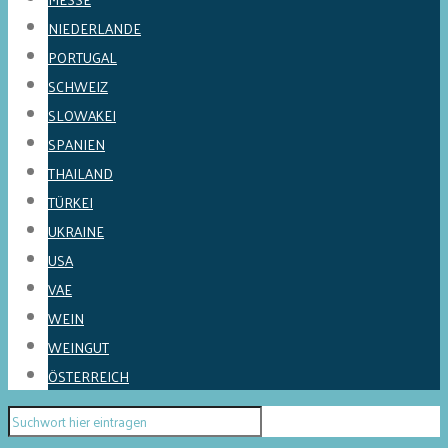
NIEDERLANDE
PORTUGAL
SCHWEIZ
SLOWAKEI
SPANIEN
THAILAND
TÜRKEI
UKRAINE
USA
VAE
WEIN
WEINGUT
ÖSTERREICH