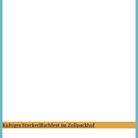
Kultiges Steckerlfischfest im Zollpackhof