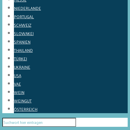
NIEDERLANDE
PORTUGAL
SCHWEIZ
SLOWAKEI
SPANIEN
THAILAND
TÜRKEI
UKRAINE
USA
VAE
WEIN
WEINGUT
ÖSTERREICH