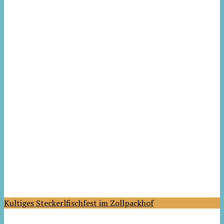
Kultiges Steckerlfischfest im Zollpackhof