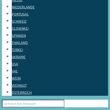
NIEDERLANDE
PORTUGAL
SCHWEIZ
SLOWAKEI
SPANIEN
THAILAND
TÜRKEI
UKRAINE
USA
VAE
WEIN
WEINGUT
ÖSTERREICH