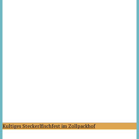
Kultiges Steckerlfischfest im Zollpackhof