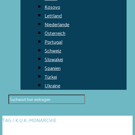
Kosovo
Lettland
Niederlande
Österreich
Portugal
Schweiz
Slowakei
Spanien
Türkei
Ukraine
TAG / K.U.K.-MONARCHIE