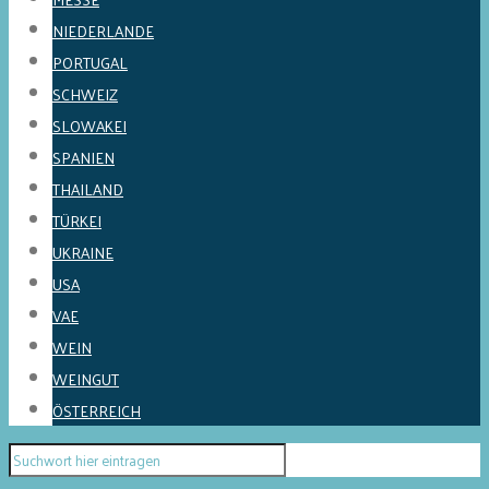
NIEDERLANDE
PORTUGAL
SCHWEIZ
SLOWAKEI
SPANIEN
THAILAND
TÜRKEI
UKRAINE
USA
VAE
WEIN
WEINGUT
ÖSTERREICH