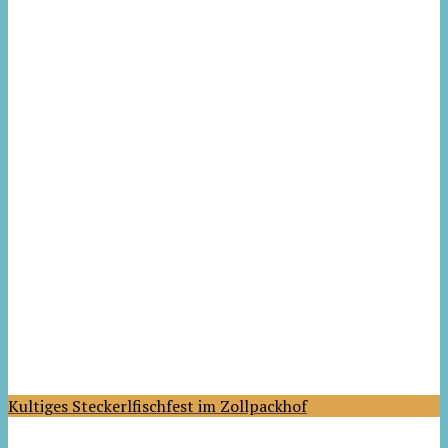
Kultiges Steckerlfischfest im Zollpackhof