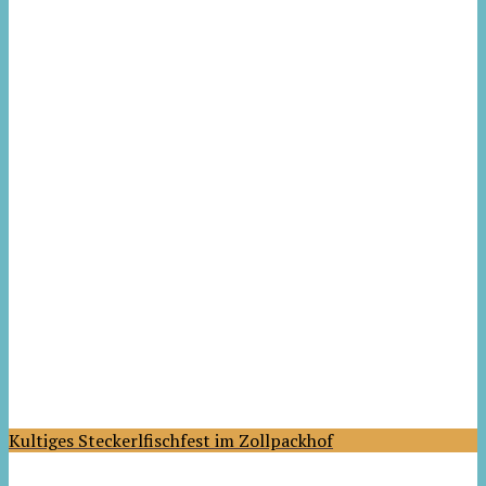
Kultiges Steckerlfischfest im Zollpackhof