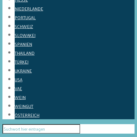
NIEDERLANDE
PORTUGAL
SCHWEIZ
SLOWAKEI
SPANIEN
THAILAND
TÜRKEI
UKRAINE
USA
VAE
WEIN
WEINGUT
ÖSTERREICH