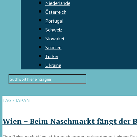
Niederlande
Österreich
Portugal
Schweiz
Slowakei
Spanien
Türkei
Ukraine
TAG / JAPAN
Wien – Beim Naschmarkt fängt der 
Eine Reise nach Wien ist für mich immer verbunden mit einem Bes