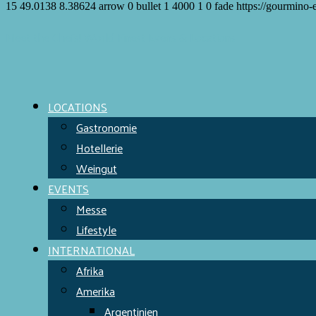
15
49.0138
8.38624
arrow
0
bullet
1
4000
1
0
fade
https://gourmino-
Meet the Chefs!
World Finest
Evens & Locations
LOCATIONS
Gastronomie
Hotellerie
Weingut
EVENTS
Messe
Lifestyle
INTERNATIONAL
Afrika
Amerika
Argentinien