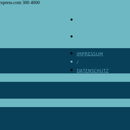
express.com
300
4000
ÜBER GOURMINO
/
KONTAKT
/
IMPRESSUM
/
DATENSCHUTZ
/