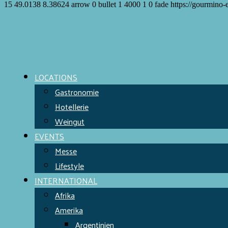
15
49.0138
8.38624
arrow
0
bullet
1
4000
1
0
fade
https://gourmino-
Meet the Chefs!
World Finest
Evens & Locations
LOCATIONS
Gastronomie
Hotellerie
Weingut
EVENTS
Messe
Lifestyle
INTERNATIONAL
Afrika
Amerika
Argentinien