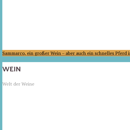
Sammarco, ein großer Wein – aber auch ein schnelles Pferd
WEIN
Welt der Weine