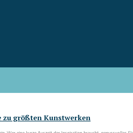
se zu größten Kunstwerken
. Wer eine kurze Auszeit der Inspiration braucht, genussvolles Flair