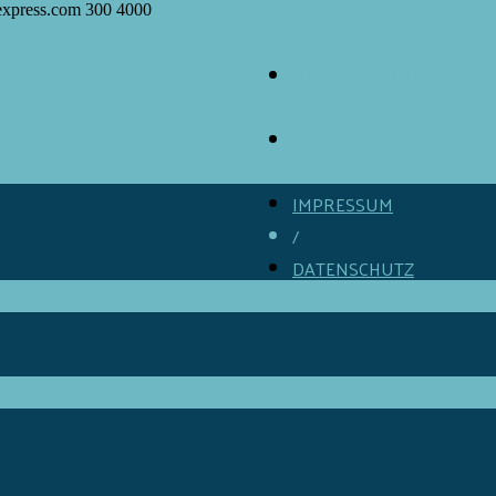
express.com
300
4000
ÜBER GOURMINO
/
KONTAKT
/
IMPRESSUM
/
DATENSCHUTZ
/