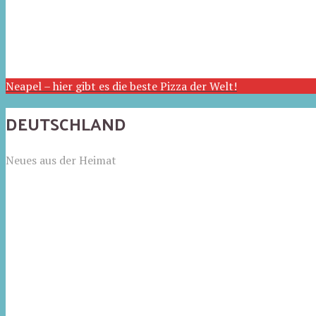
Neapel – hier gibt es die beste Pizza der Welt!
DEUTSCHLAND
Neues aus der Heimat