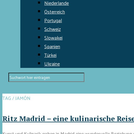
Niederlande
Österreich
Portugal
Schweiz
Slowakei
Spanien
Türkei
Ukraine
TAG / JAMÓN
Ritz Madrid – eine kulinarische Rei
Kunst und Kulinarik gehen in Madrid eine wundervolle Beziehung ein