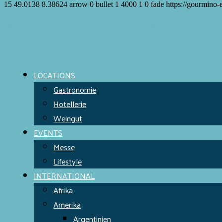
15
49.0138
8.38624
arrow
0
bullet
1
4000
1
0
fade
https://gourmino-
Meet the Chefs!
World Finest
Evens & Locations
LOCATIONS
Gastronomie
Hotellerie
Weingut
EVENTS
Messe
Lifestyle
INTERNATIONAL
Afrika
Amerika
Argentinien