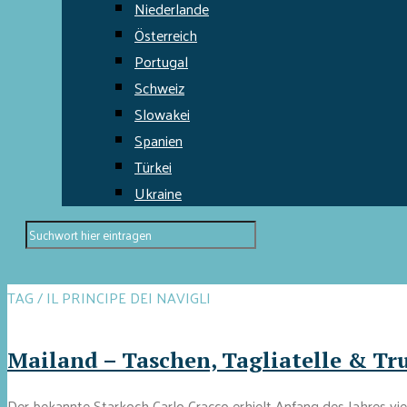
Niederlande
Österreich
Portugal
Schweiz
Slowakei
Spanien
Türkei
Ukraine
TAG / IL PRINCIPE DEI NAVIGLI
Mailand – Taschen, Tagliatelle & Tr
Der bekannte Starkoch Carlo Cracco erhielt Anfang des Jahres vie