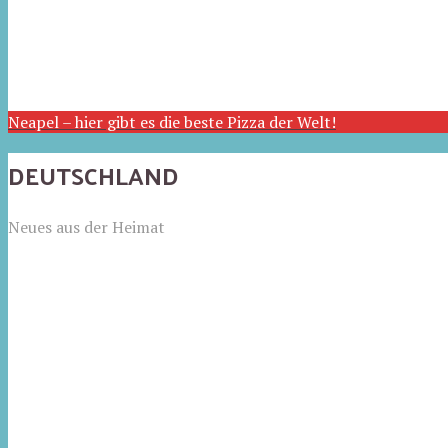
Neapel – hier gibt es die beste Pizza der Welt!
DEUTSCHLAND
Neues aus der Heimat