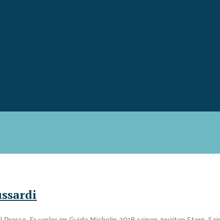
ussardi
l Presse. Er verlor im Guide Michelin 2018 seinen zweiten Stern. S