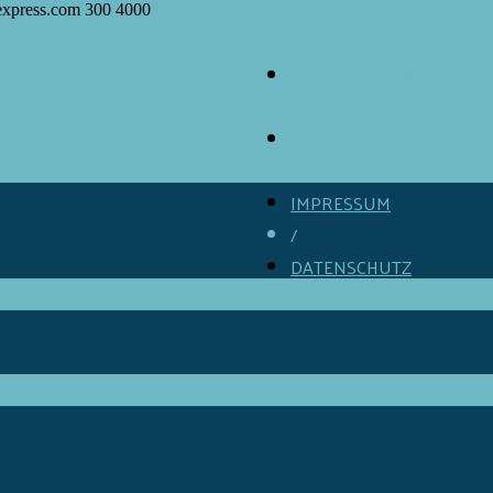
express.com
300
4000
ÜBER GOURMINO
/
KONTAKT
/
IMPRESSUM
/
DATENSCHUTZ
/