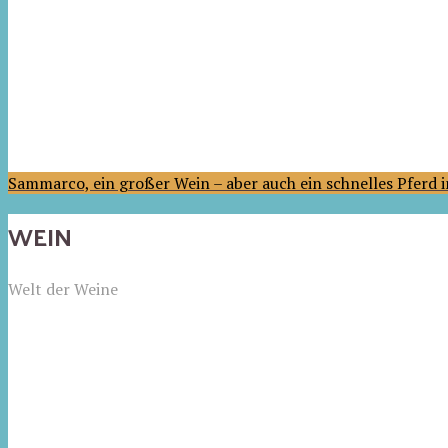
Sammarco, ein großer Wein – aber auch ein schnelles Pferd
WEIN
Welt der Weine