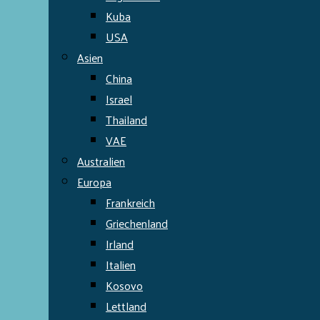
Kuba
USA
Asien
China
Israel
Thailand
VAE
Australien
Europa
Frankreich
Griechenland
Irland
Italien
Kosovo
Lettland