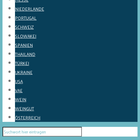
NIEDERLANDE
PORTUGAL
SCHWEIZ
SLOWAKEI
SPANIEN
THAILAND
TÜRKEI
UKRAINE
USA
VAE
WEIN
WEINGUT
ÖSTERREICH