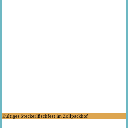
Kultiges Steckerlfischfest im Zollpackhof