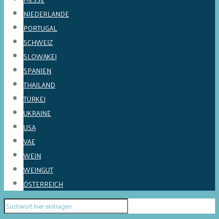
NIEDERLANDE
PORTUGAL
SCHWEIZ
SLOWAKEI
SPANIEN
THAILAND
TÜRKEI
UKRAINE
USA
VAE
WEIN
WEINGUT
ÖSTERREICH