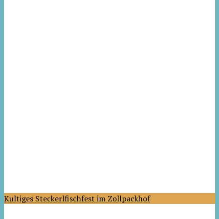
Kultiges Steckerlfischfest im Zollpackhof