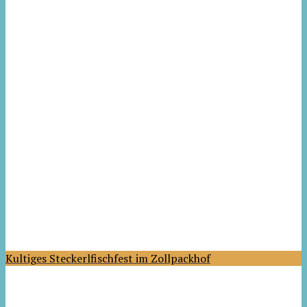
Kultiges Steckerlfischfest im Zollpackhof