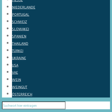
NIEDERLANDE
PORTUGAL
SCHWEIZ
SLOWAKEI
SPANIEN
THAILAND
TÜRKEI
UKRAINE
USA
VAE
WEIN
WEINGUT
ÖSTERREICH