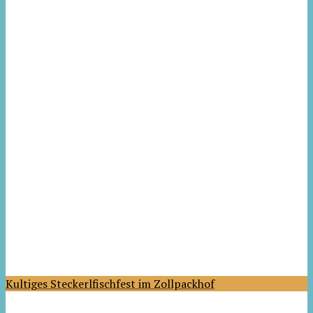
Kultiges Steckerlfischfest im Zollpackhof