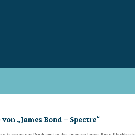
e von „James Bond – Spectre“
– diese Aussage des Produzenten des jüngsten James Bond Blockbuste