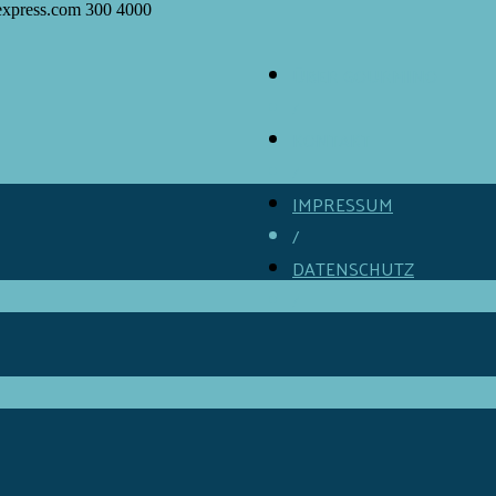
express.com
300
4000
ÜBER GOURMINO
/
KONTAKT
/
IMPRESSUM
/
DATENSCHUTZ
/