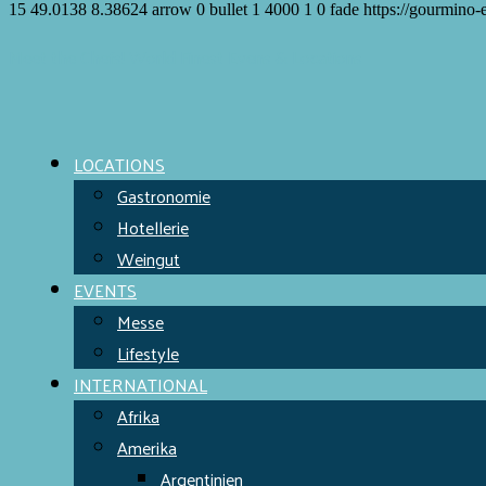
15
49.0138
8.38624
arrow
0
bullet
1
4000
1
0
fade
https://gourmino-
Meet the Chefs!
World Finest
Evens & Locations
LOCATIONS
Gastronomie
Hotellerie
Weingut
EVENTS
Messe
Lifestyle
INTERNATIONAL
Afrika
Amerika
Argentinien