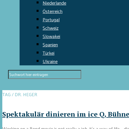
Niederlande
Österreich
Portugal
Schweiz
Slowakei
Spanien
Türkei
Ukraine
TAG / DR. HEGER
Spektakulär dinieren im ice Q, Bühn
Working on a Bond movie is not really a job, it´s a way of life 