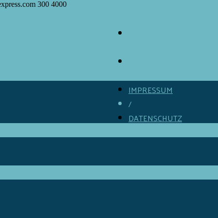
express.com
300
4000
ÜBER GOURMINO
/
KONTAKT
/
IMPRESSUM
/
DATENSCHUTZ
/