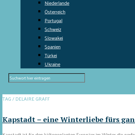
Niederlande
Österreich
Portugal
Schweiz
Slowakei
Spanien
Türkei
Ukraine
TAG / DELAIRE GRAFF
Kapstadt – eine Winterliebe fürs gan
Kapstadt ist für den kältegeplagten Europäer im Winter die perfe