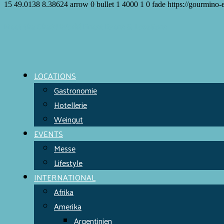
15
49.0138
8.38624
arrow
0
bullet
1
4000
1
0
fade
https://gourmino-
Meet the Chefs!
World Finest
Evens & Locations
LOCATIONS
Gastronomie
Hotellerie
Weingut
EVENTS
Messe
Lifestyle
INTERNATIONAL
Afrika
Amerika
Argentinien