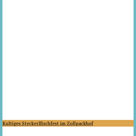
Kultiges Steckerlfischfest im Zollpackhof