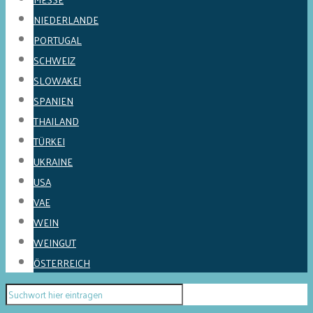
NIEDERLANDE
PORTUGAL
SCHWEIZ
SLOWAKEI
SPANIEN
THAILAND
TÜRKEI
UKRAINE
USA
VAE
WEIN
WEINGUT
ÖSTERREICH