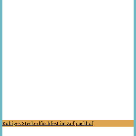
Kultiges Steckerlfischfest im Zollpackhof