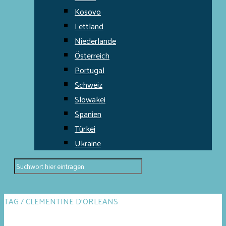
Kosovo
Lettland
Niederlande
Österreich
Portugal
Schweiz
Slowakei
Spanien
Türkei
Ukraine
TAG / CLEMENTINE D’ORLEANS