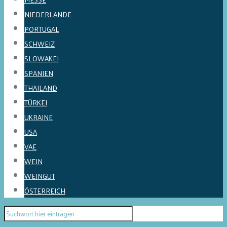
NIEDERLANDE
PORTUGAL
SCHWEIZ
SLOWAKEI
SPANIEN
THAILAND
TÜRKEI
UKRAINE
USA
VAE
WEIN
WEINGUT
ÖSTERREICH