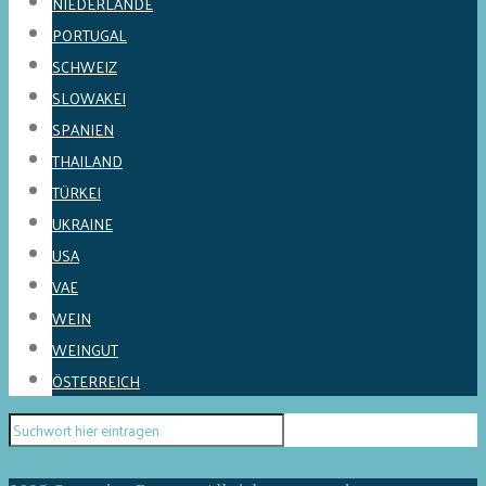
NIEDERLANDE
PORTUGAL
SCHWEIZ
SLOWAKEI
SPANIEN
THAILAND
TÜRKEI
UKRAINE
USA
VAE
WEIN
WEINGUT
ÖSTERREICH