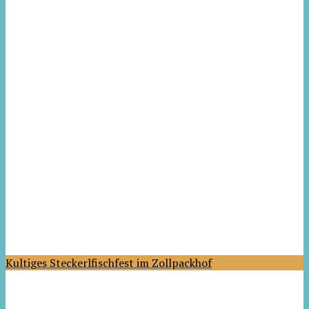
Kultiges Steckerlfischfest im Zollpackhof