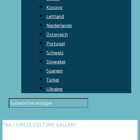
Kosovo
Lettland
Niederlande
Österreich
Portugal
Schweiz
Slowakei
Spanien
Türkei
Ukraine
TAG / CIRCLE CULTURE GALLERY