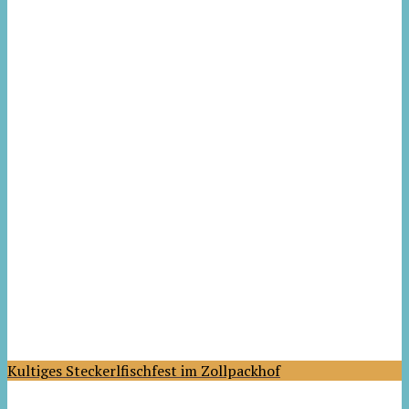
Kultiges Steckerlfischfest im Zollpackhof