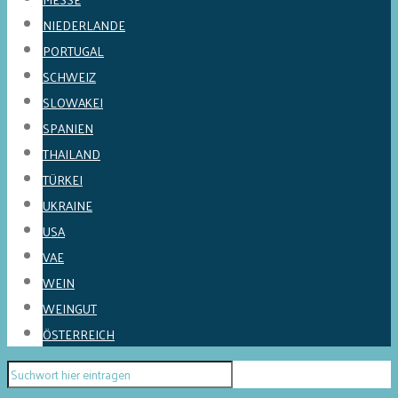
NIEDERLANDE
PORTUGAL
SCHWEIZ
SLOWAKEI
SPANIEN
THAILAND
TÜRKEI
UKRAINE
USA
VAE
WEIN
WEINGUT
ÖSTERREICH