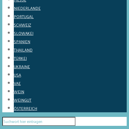
NIEDERLANDE
PORTUGAL
SCHWEIZ
SLOWAKEI
SPANIEN
THAILAND
TÜRKEI
UKRAINE
USA
VAE
WEIN
WEINGUT
ÖSTERREICH