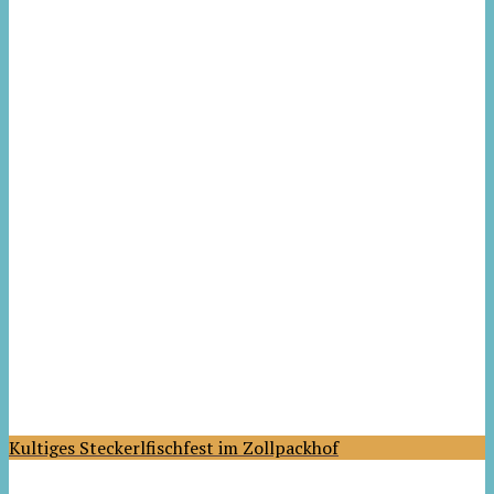
Kultiges Steckerlfischfest im Zollpackhof