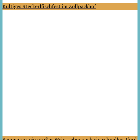
Kultiges Steckerlfischfest im Zollpackhof
Sammarco, ein großer Wein – aber auch ein schnelles Pferd