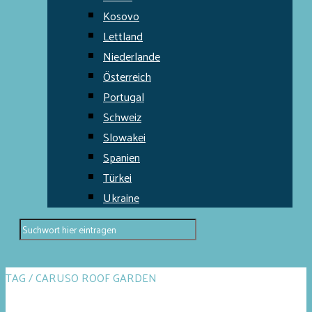
Kosovo
Lettland
Niederlande
Österreich
Portugal
Schweiz
Slowakei
Spanien
Türkei
Ukraine
TAG / CARUSO ROOF GARDEN