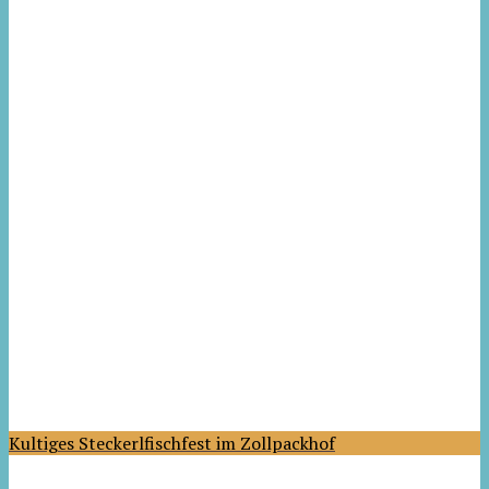
Kultiges Steckerlfischfest im Zollpackhof