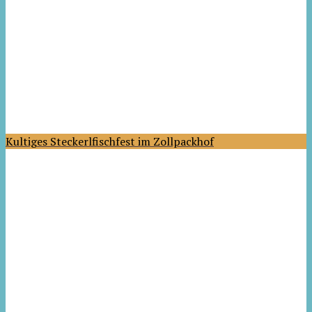
Kultiges Steckerlfischfest im Zollpackhof