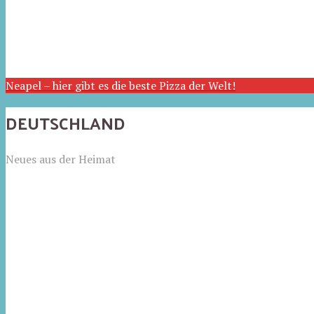
Neapel – hier gibt es die beste Pizza der Welt!
DEUTSCHLAND
Neues aus der Heimat