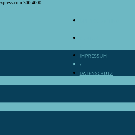
express.com
300
4000
ÜBER GOURMINO
/
KONTAKT
/
IMPRESSUM
/
DATENSCHUTZ
/