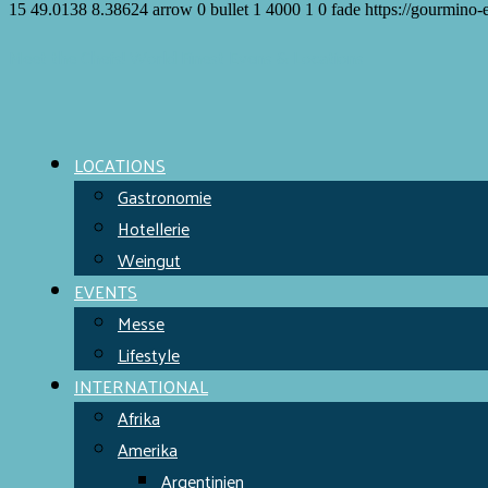
15
49.0138
8.38624
arrow
0
bullet
1
4000
1
0
fade
https://gourmino-
Meet the Chefs!
World Finest
Evens & Locations
LOCATIONS
Gastronomie
Hotellerie
Weingut
EVENTS
Messe
Lifestyle
INTERNATIONAL
Afrika
Amerika
Argentinien