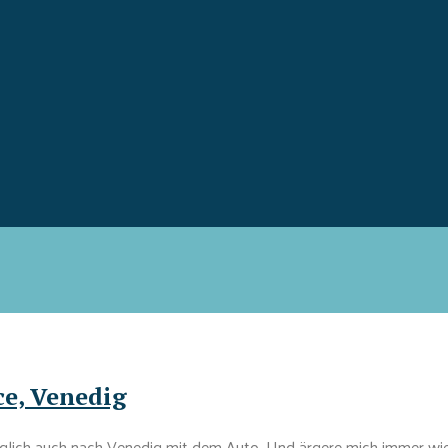
ce, Venedig
lglich auch nach Venedig mit dem Auto. Und ärgere mich immer wi