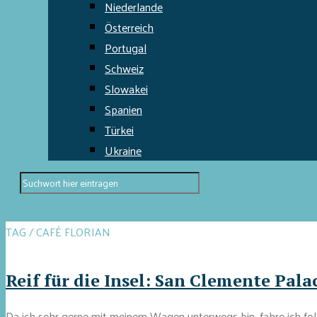
Niederlande
Österreich
Portugal
Schweiz
Slowakei
Spanien
Türkei
Ukraine
TAG / CAFÉ FLORIAN
Reif für die Insel: San Clemente Pala
Da ich sehr gerne mit meinem Wagen unterwegs bin, fahre ich fo