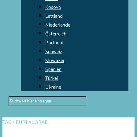
Kosovo
Lettland
Niederlande
Österreich
Portugal
Schweiz
Slowakei
Spanien
Türkei
Ukraine
TAG / BURJ AL ARAB