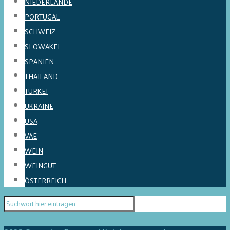
NIEDERLANDE
PORTUGAL
SCHWEIZ
SLOWAKEI
SPANIEN
THAILAND
TÜRKEI
UKRAINE
USA
VAE
WEIN
WEINGUT
ÖSTERREICH