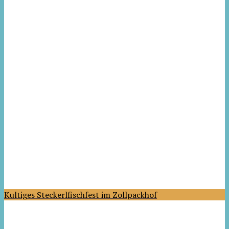
Kultiges Steckerlfischfest im Zollpackhof