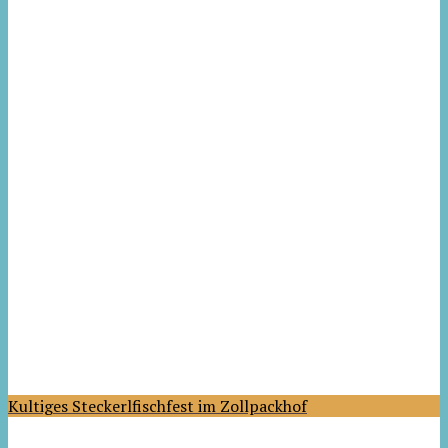
Kultiges Steckerlfischfest im Zollpackhof