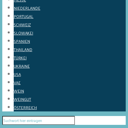
NIEDERLANDE
PORTUGAL
SCHWEIZ
SLOWAKEI
SPANIEN
THAILAND
TÜRKEI
UKRAINE
USA
VAE
WEIN
WEINGUT
ÖSTERREICH