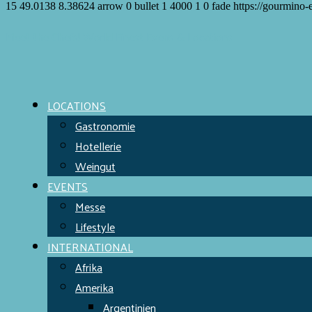
15
49.0138
8.38624
arrow
0
bullet
1
4000
1
0
fade
https://gourmino-
Meet the Chefs!
World Finest
Evens & Locations
LOCATIONS
Gastronomie
Hotellerie
Weingut
EVENTS
Messe
Lifestyle
INTERNATIONAL
Afrika
Amerika
Argentinien