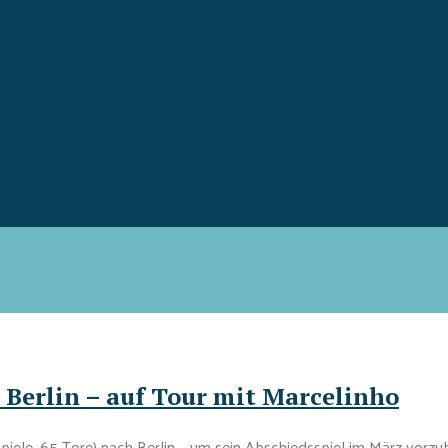
 Berlin – auf Tour mit Marcelinho
iele, 65 Tore) nach Berlin – um sein Abschiedsspiel im März vorzu