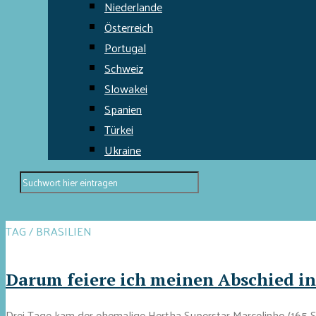
Niederlande
Österreich
Portugal
Schweiz
Slowakei
Spanien
Türkei
Ukraine
TAG / BRASILIEN
Darum feiere ich meinen Abschied in
Drei Tage kam der ehemalige Hertha Superstar Marcelinho (165 Sp