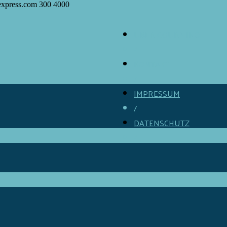
express.com
300
4000
ÜBER GOURMINO
/
KONTAKT
/
IMPRESSUM
/
DATENSCHUTZ
/