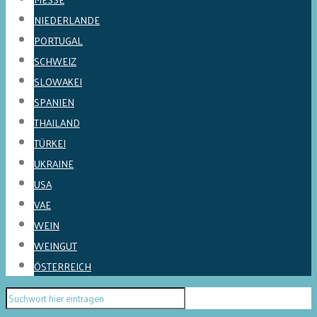
NIEDERLANDE
PORTUGAL
SCHWEIZ
SLOWAKEI
SPANIEN
THAILAND
TÜRKEI
UKRAINE
USA
VAE
WEIN
WEINGUT
ÖSTERREICH