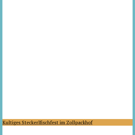
Kultiges Steckerlfischfest im Zollpackhof