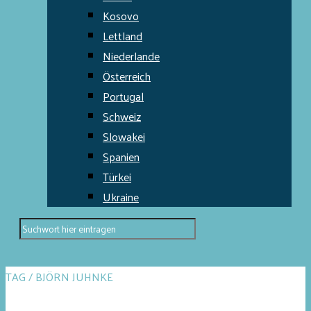
Kosovo
Lettland
Niederlande
Österreich
Portugal
Schweiz
Slowakei
Spanien
Türkei
Ukraine
TAG / BJÖRN JUHNKE