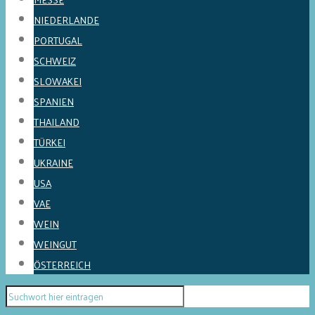
NIEDERLANDE
PORTUGAL
SCHWEIZ
SLOWAKEI
SPANIEN
THAILAND
TÜRKEI
UKRAINE
USA
VAE
WEIN
WEINGUT
ÖSTERREICH