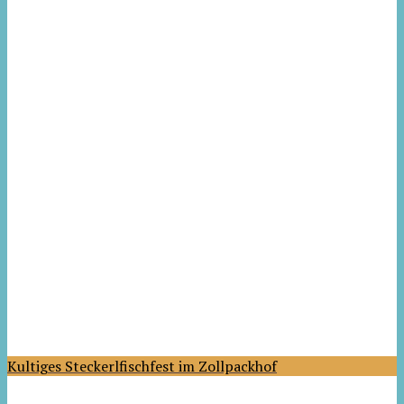
Kultiges Steckerlfischfest im Zollpackhof