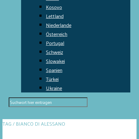
Kosovo
Lettland
Niederlande
Österreich
Portugal
Schweiz
Slowakei
Spanien
Türkei
Ukraine
TAG / BIANCO DI ALESSANO