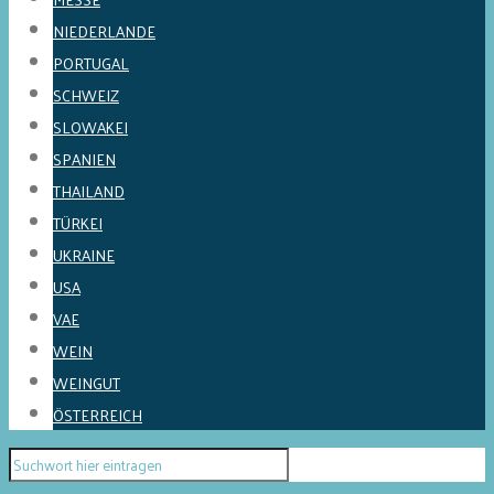
NIEDERLANDE
PORTUGAL
SCHWEIZ
SLOWAKEI
SPANIEN
THAILAND
TÜRKEI
UKRAINE
USA
VAE
WEIN
WEINGUT
ÖSTERREICH