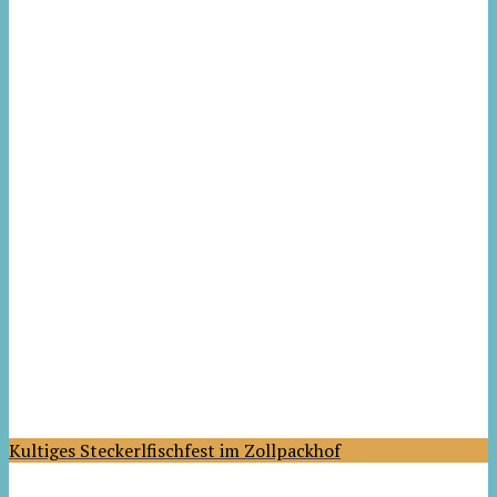
Kultiges Steckerlfischfest im Zollpackhof