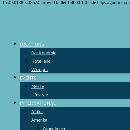
15
49.0138
8.38624
arrow
0
bullet
1
4000
1
0
fade
https://gourmino-
Meet the Chefs!
World Finest
Evens & Locations
LOCATIONS
Gastronomie
Hotellerie
Weingut
EVENTS
Messe
Lifestyle
INTERNATIONAL
Afrika
Amerika
Argentinien