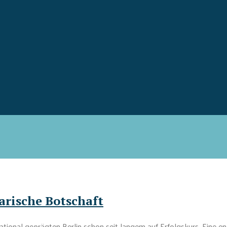
arische Botschaft
national geprägten Berlin schon seit langem auf Erfolgskurs. Eine