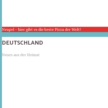
Neapel – hier gibt es die beste Pizza der Welt!
DEUTSCHLAND
Neues aus der Heimat