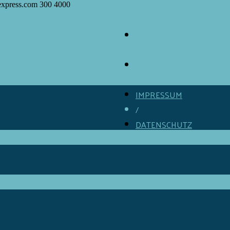
express.com
300
4000
ÜBER GOURMINO
/
KONTAKT
/
IMPRESSUM
/
DATENSCHUTZ
/