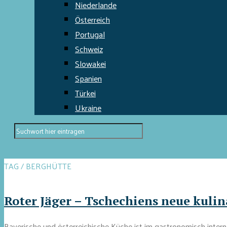
Niederlande
Österreich
Portugal
Schweiz
Slowakei
Spanien
Türkei
Ukraine
TAG / BERGHÜTTE
Roter Jäger – Tschechiens neue kulin
Bayerische und österreichische Küche ist im gastronomisch inter