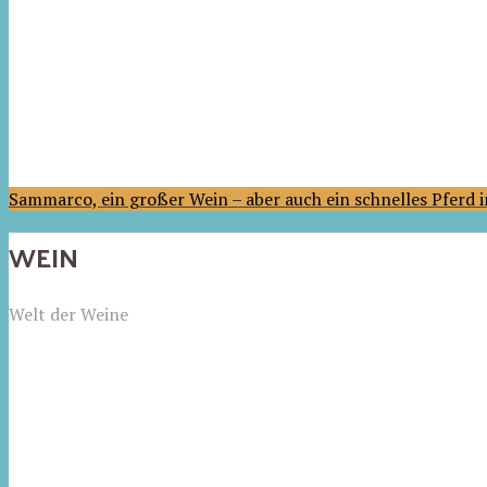
Sammarco, ein großer Wein – aber auch ein schnelles Pferd
WEIN
Welt der Weine