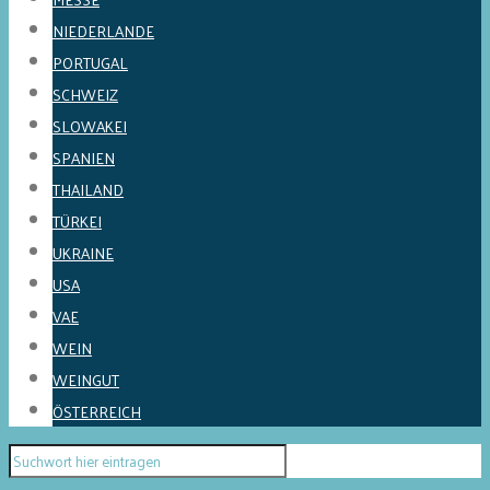
NIEDERLANDE
PORTUGAL
SCHWEIZ
SLOWAKEI
SPANIEN
THAILAND
TÜRKEI
UKRAINE
USA
VAE
WEIN
WEINGUT
ÖSTERREICH