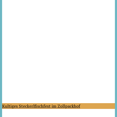
Kultiges Steckerlfischfest im Zollpackhof