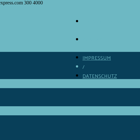
express.com
300
4000
ÜBER GOURMINO
/
KONTAKT
/
IMPRESSUM
/
DATENSCHUTZ
/