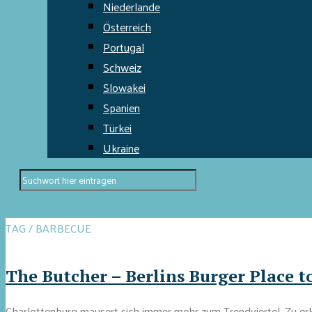
Niederlande
Österreich
Portugal
Schweiz
Slowakei
Spanien
Türkei
Ukraine
TAG / BARBECUE
The Butcher – Berlins Burger Place t
Charlottenburg mausert sich immer mehr zum Trendviertel. Zu erk