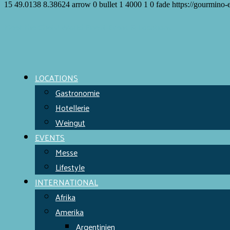
15
49.0138
8.38624
arrow
0
bullet
1
4000
1
0
fade
https://gourmino-
Meet the Chefs!
World Finest
Evens & Locations
LOCATIONS
Gastronomie
Hotellerie
Weingut
EVENTS
Messe
Lifestyle
INTERNATIONAL
Afrika
Amerika
Argentinien