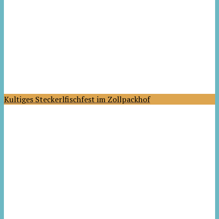
Kultiges Steckerlfischfest im Zollpackhof