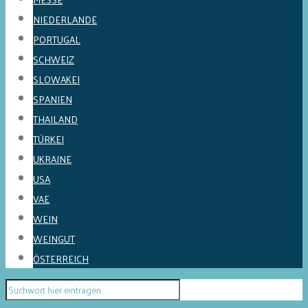
NIEDERLANDE
PORTUGAL
SCHWEIZ
SLOWAKEI
SPANIEN
THAILAND
TÜRKEI
UKRAINE
USA
VAE
WEIN
WEINGUT
ÖSTERREICH