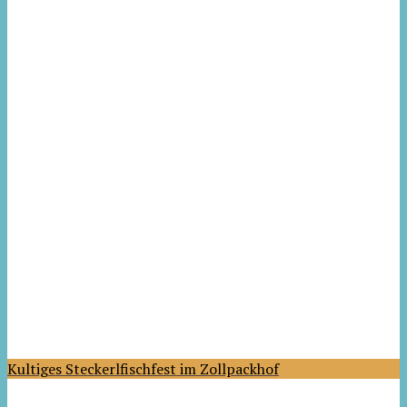
Kultiges Steckerlfischfest im Zollpackhof