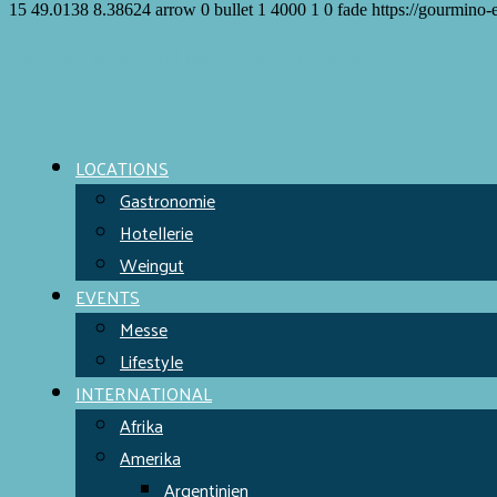
15
49.0138
8.38624
arrow
0
bullet
1
4000
1
0
fade
https://gourmino-
Meet the Chefs!
World Finest
Evens & Locations
LOCATIONS
Gastronomie
Hotellerie
Weingut
EVENTS
Messe
Lifestyle
INTERNATIONAL
Afrika
Amerika
Argentinien