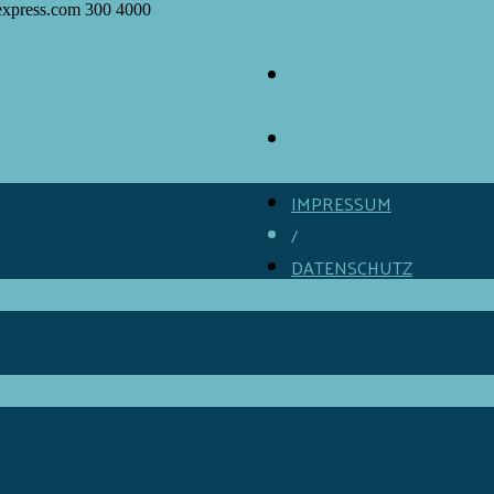
express.com
300
4000
ÜBER GOURMINO
/
KONTAKT
/
IMPRESSUM
/
DATENSCHUTZ
/