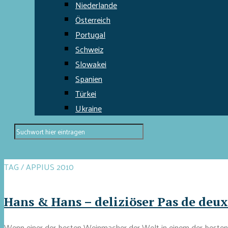
Niederlande
Österreich
Portugal
Schweiz
Slowakei
Spanien
Türkei
Ukraine
TAG / APPIUS 2010
Hans & Hans – deliziöser Pas de deu
Wenn einer der besten Weinmacher der Welt in einem der besten 