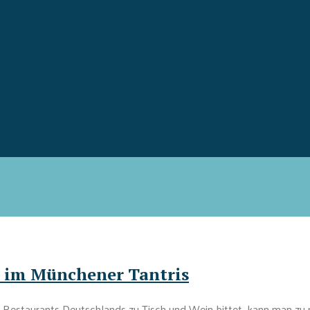
x im Münchener Tantris
Restaurants Deutschlands zu Tisch und Wein bittet, kann man zu 