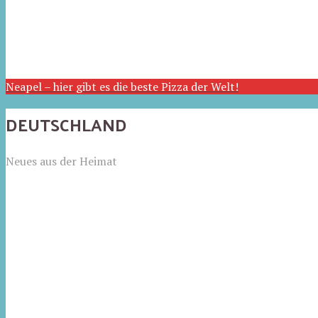
Neapel – hier gibt es die beste Pizza der Welt!
DEUTSCHLAND
Neues aus der Heimat