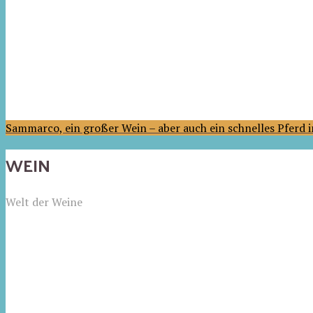
Sammarco, ein großer Wein – aber auch ein schnelles Pferd
WEIN
Welt der Weine