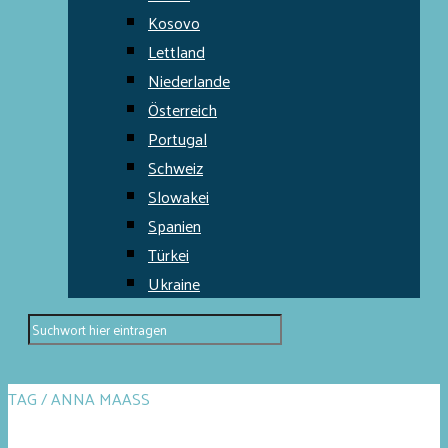
Kosovo
Lettland
Niederlande
Österreich
Portugal
Schweiz
Slowakei
Spanien
Türkei
Ukraine
TAG / ANNA MAASS