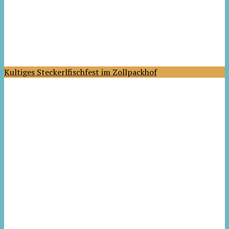
Kultiges Steckerlfischfest im Zollpackhof