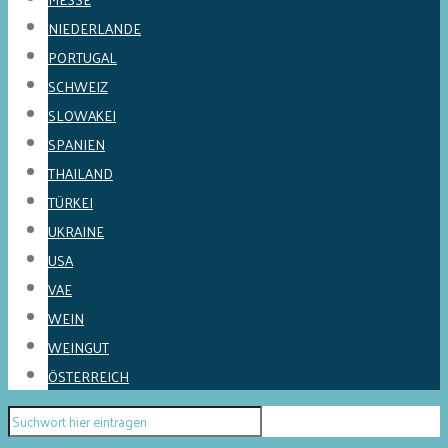
NIEDERLANDE
PORTUGAL
SCHWEIZ
SLOWAKEI
SPANIEN
THAILAND
TÜRKEI
UKRAINE
USA
VAE
WEIN
WEINGUT
ÖSTERREICH