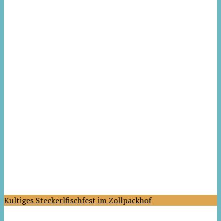
Kultiges Steckerlfischfest im Zollpackhof