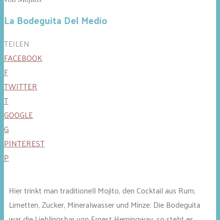
La Bodeguita Del Medio
TEILEN
FACEBOOK
F
TWITTER
T
GOOGLE
G
PINTEREST
P
Hier trinkt man traditionell Mojito, den Cocktail aus Rum,
Limetten, Zucker, Mineralwasser und Minze. Die Bodeguita
war die Lieblingsbar von Ernest Hemingway, so steht es