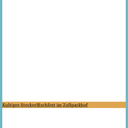
Kultiges Steckerlfischfest im Zollpackhof