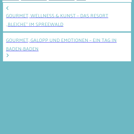
GOURMET, WELLNESS & KUNST – DAS RESORT
„BLEICHE“ IM SPREEWALD
GOURMET, GALOPP UND EMOTIONEN – EIN TAG IN
BADEN-BADEN