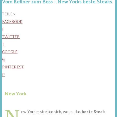
Vom Kellner zum Boss – New Yorks beste Steaks
TEILEN
FACEBOOK
F
TWITTER
T
GOOGLE
G
PINTEREST
P
New York
N
ew Yorker streiten sich, wo es das
beste Steak