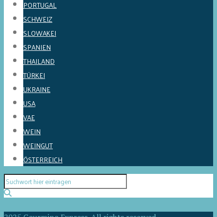
PORTUGAL
SCHWEIZ
SLOWAKEI
SPANIEN
THAILAND
TÜRKEI
UKRAINE
USA
VAE
WEIN
WEINGUT
ÖSTERREICH
2025 Gourmino Express. All rights reserved.