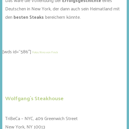
Das wäre die Vollendung der
Erfolgsgeschichte
eines
Deutschen in New York, der dann auch sein Heimatland mit
den
besten Steaks
bereichern könnte.
[wds id=“586″]
Fotos: Nino von Finck
Wolfgang´s Steakhouse
TriBeCa – NYC, 409 Greenwich Street
New York, NY 10013