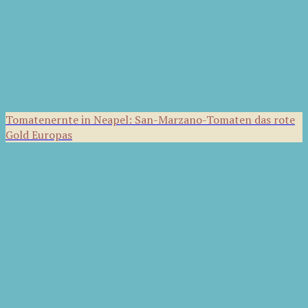
Tomatenernte in Neapel: San-Marzano-Tomaten das rote
Gold Europas