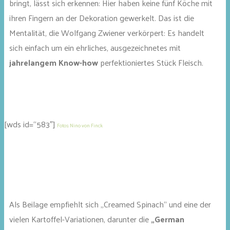
bringt, lässt sich erkennen: Hier haben keine fünf Köche mit
ihren Fingern an der Dekoration gewerkelt. Das ist die
Mentalität, die Wolfgang Zwiener verkörpert: Es handelt
sich einfach um ein ehrliches, ausgezeichnetes mit
jahrelangem Know-how
perfektioniertes Stück Fleisch.
[wds id=“583″]
Fotos: Nino von Finck
Als Beilage empfiehlt sich „Creamed Spinach“ und eine der
vielen Kartoffel-Variationen, darunter die
„German