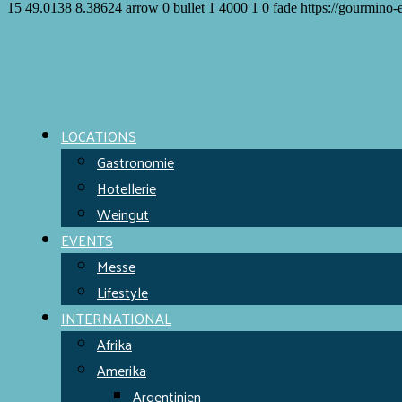
15
49.0138
8.38624
arrow
0
bullet
1
4000
1
0
fade
https://gourmino-
Meet the Chefs!
World Finest
Evens & Locations
LOCATIONS
Gastronomie
Hotellerie
Weingut
EVENTS
Messe
Lifestyle
INTERNATIONAL
Afrika
Amerika
Argentinien