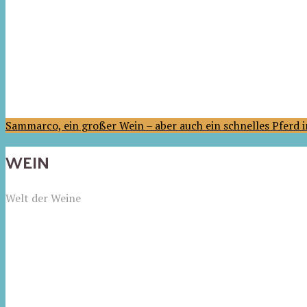
Sammarco, ein großer Wein – aber auch ein schnelles Pferd
WEIN
Welt der Weine