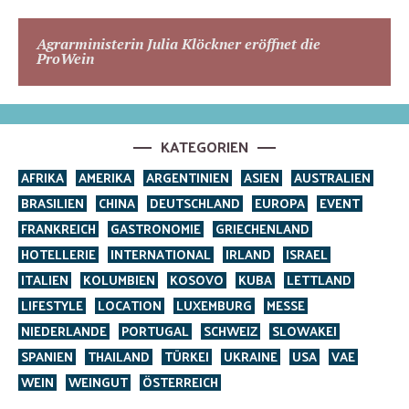
Agrarministerin Julia Klöckner eröffnet die
ProWein
KATEGORIEN
AFRIKA
AMERIKA
ARGENTINIEN
ASIEN
AUSTRALIEN
BRASILIEN
CHINA
DEUTSCHLAND
EUROPA
EVENT
FRANKREICH
GASTRONOMIE
GRIECHENLAND
HOTELLERIE
INTERNATIONAL
IRLAND
ISRAEL
ITALIEN
KOLUMBIEN
KOSOVO
KUBA
LETTLAND
LIFESTYLE
LOCATION
LUXEMBURG
MESSE
NIEDERLANDE
PORTUGAL
SCHWEIZ
SLOWAKEI
SPANIEN
THAILAND
TÜRKEI
UKRAINE
USA
VAE
WEIN
WEINGUT
ÖSTERREICH