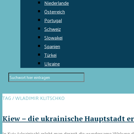
Niederlande
Österreich
Portugal
Schweiz
Slowakei
Spanien
Türkei
Ukraine
TAG / WLADIMIR KLITSCHKO
Kiew – die ukrainische Hauptstadt er
In Kyiv (ukrainisch) erlebt man derzeit die wundersame Wirkung de