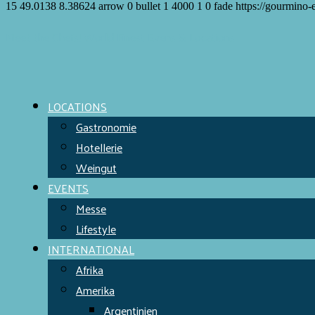
15
49.0138
8.38624
arrow
0
bullet
1
4000
1
0
fade
https://gourmino-
Meet the Chefs!
World Finest
Evens & Locations
LOCATIONS
Gastronomie
Hotellerie
Weingut
EVENTS
Messe
Lifestyle
INTERNATIONAL
Afrika
Amerika
Argentinien