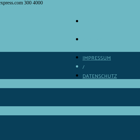
express.com
300
4000
ÜBER GOURMINO
/
KONTAKT
/
IMPRESSUM
/
DATENSCHUTZ
/