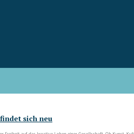
findet sich neu
r Freiheit auf das kreative Leben einer Gesellschaft. Ob Kunst, Kul