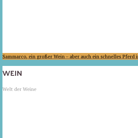
Sammarco, ein großer Wein – aber auch ein schnelles Pferd
WEIN
Welt der Weine