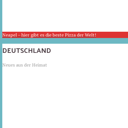
Neapel – hier gibt es die beste Pizza der Welt!
DEUTSCHLAND
Neues aus der Heimat