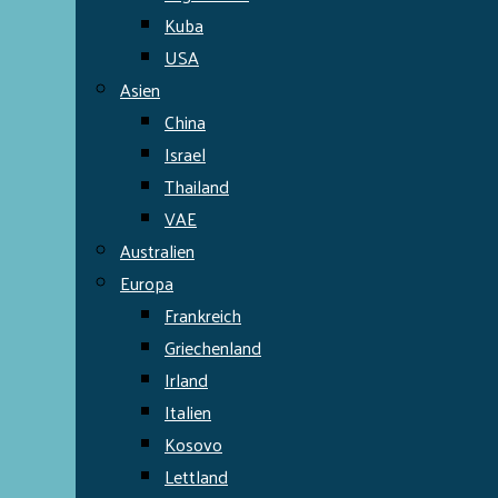
Kuba
USA
Asien
China
Israel
Thailand
VAE
Australien
Europa
Frankreich
Griechenland
Irland
Italien
Kosovo
Lettland