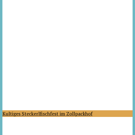
Kultiges Steckerlfischfest im Zollpackhof