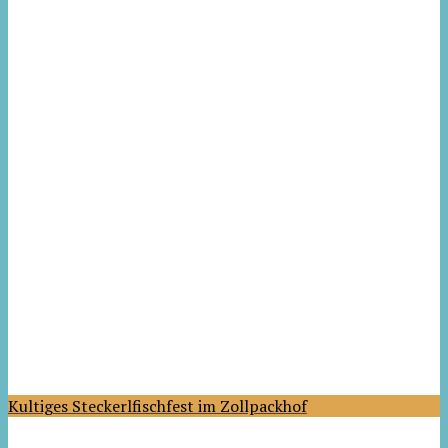
Kultiges Steckerlfischfest im Zollpackhof