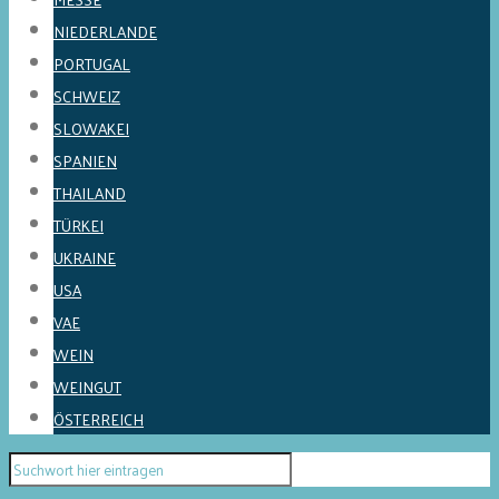
NIEDERLANDE
PORTUGAL
SCHWEIZ
SLOWAKEI
SPANIEN
THAILAND
TÜRKEI
UKRAINE
USA
VAE
WEIN
WEINGUT
ÖSTERREICH