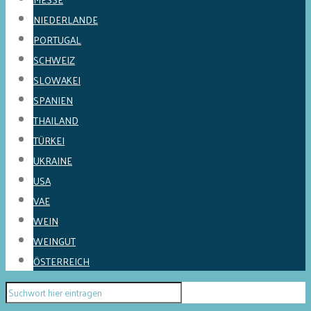
NIEDERLANDE
PORTUGAL
SCHWEIZ
SLOWAKEI
SPANIEN
THAILAND
TÜRKEI
UKRAINE
USA
VAE
WEIN
WEINGUT
ÖSTERREICH