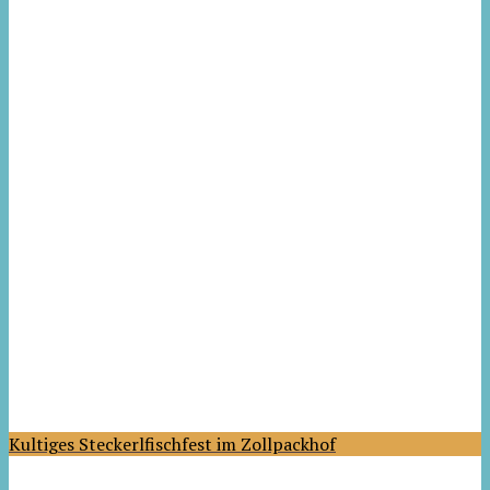
Kultiges Steckerlfischfest im Zollpackhof