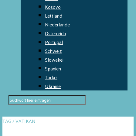
Kosovo
Lettland
Niederlande
Österreich
Portugal
Schweiz
Slowakei
Spanien
Türkei
Ukraine
TAG / VATIKAN