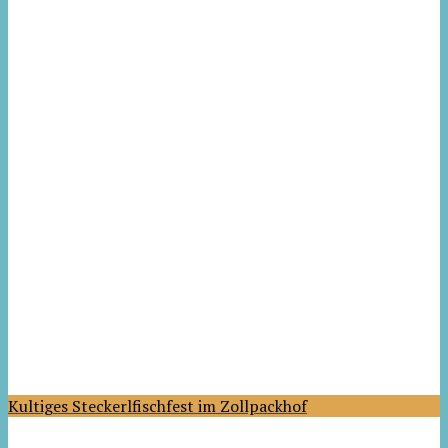
Kultiges Steckerlfischfest im Zollpackhof