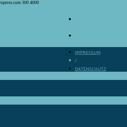
express.com
300
4000
ÜBER GOURMINO
/
KONTAKT
/
IMPRESSUM
/
DATENSCHUTZ
/