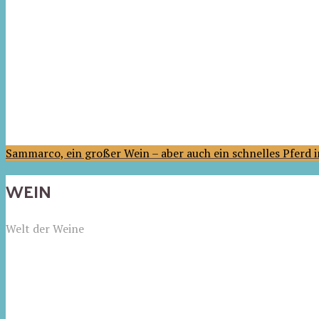
Sammarco, ein großer Wein – aber auch ein schnelles Pferd
WEIN
Welt der Weine