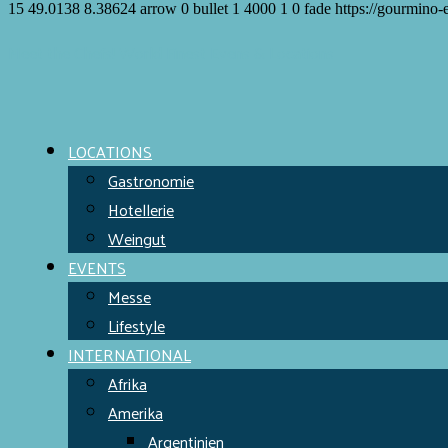
15
49.0138
8.38624
arrow
0
bullet
1
4000
1
0
fade
https://gourmino-
Meet the Chefs!
World Finest
Evens & Locations
LOCATIONS
Gastronomie
Hotellerie
Weingut
EVENTS
Messe
Lifestyle
INTERNATIONAL
Afrika
Amerika
Argentinien