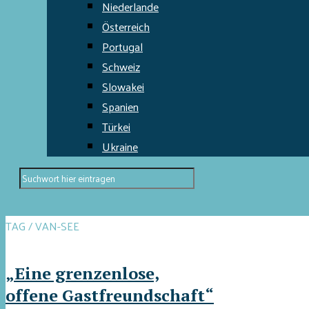
Niederlande
Österreich
Portugal
Schweiz
Slowakei
Spanien
Türkei
Ukraine
TAG / VAN-SEE
„Eine grenzenlose,
offene Gastfreundschaft“