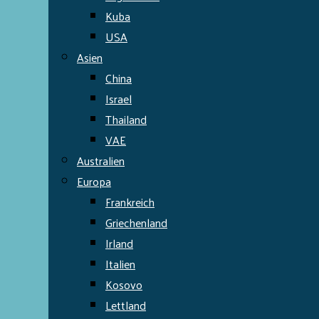
Kuba
USA
Asien
China
Israel
Thailand
VAE
Australien
Europa
Frankreich
Griechenland
Irland
Italien
Kosovo
Lettland