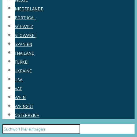
NIEDERLANDE
PORTUGAL
SCHWEIZ
SLOWAKEI
SPANIEN
THAILAND
TÜRKEI
UKRAINE
USA
VAE
WEIN
WEINGUT
ÖSTERREICH