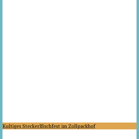
Kultiges Steckerlfischfest im Zollpackhof