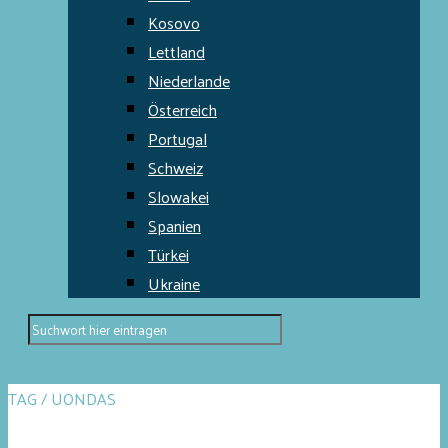
Kosovo
Lettland
Niederlande
Österreich
Portugal
Schweiz
Slowakei
Spanien
Türkei
Ukraine
TAG / UONDAS