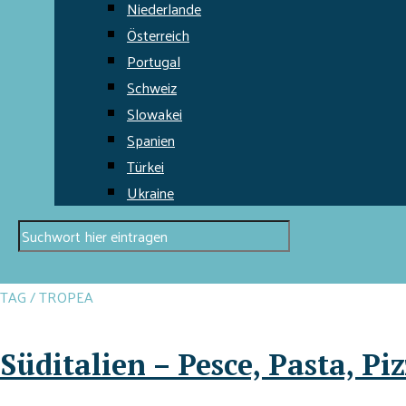
Niederlande
Österreich
Portugal
Schweiz
Slowakei
Spanien
Türkei
Ukraine
TAG / TROPEA
Süditalien – Pesce, Pasta, P