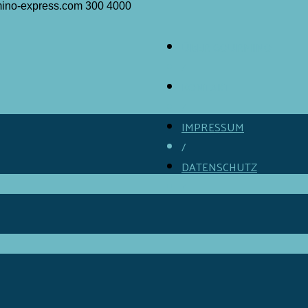
rmino-express.com
300
4000
ÜBER GOURMINO
/
KONTAKT
/
IMPRESSUM
/
DATENSCHUTZ
/