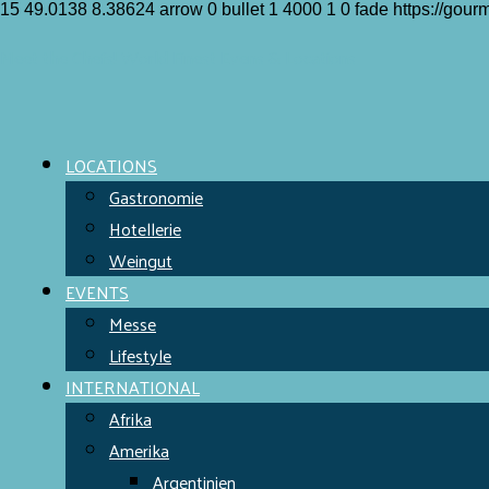
15
49.0138
8.38624
arrow
0
bullet
1
4000
1
0
fade
https://gou
Meet the Chefs!
World Finest
Evens & Locations
LOCATIONS
Gastronomie
Hotellerie
Weingut
EVENTS
Messe
Lifestyle
INTERNATIONAL
Afrika
Amerika
Argentinien