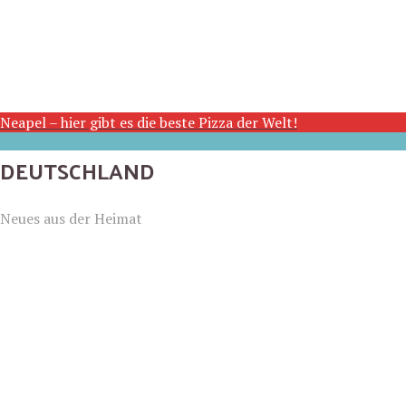
Neapel – hier gibt es die beste Pizza der Welt!
DEUTSCHLAND
Neues aus der Heimat