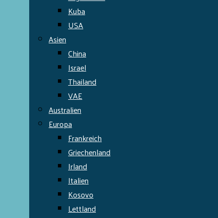
Kuba
USA
Asien
China
Israel
Thailand
VAE
Australien
Europa
Frankreich
Griechenland
Irland
Italien
Kosovo
Lettland