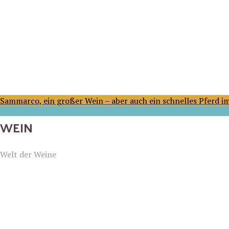
Sammarco, ein großer Wein – aber auch ein schnelles Pferd 
WEIN
Welt der Weine